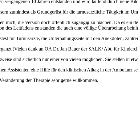
 den vergangenen 10 Jahren entstanden und wird laufend durch neue Bild
ern zumindest als Grundgerüst für die turnusärztliche Tätigkeit im Um
en mich, die Version doch öffentlich zugängig zu machen. Da es ein de
ion des Leitfadens entstanden die auch eine völlige Überarbeitung beinha
test für Turnusärzte, die Unterhaltungsseite mit den Anekdoten, zahlr
rgänzt.(Vielen dank an OA Dr. Jan Bauer der SALK/ Abt. für Kinderchir
ise sind sicherlich nur einer von vielen möglichen. Sie stellen in et
enen Assistenten eine Hilfe für den klinischen Alltag in der Ambulanz se
r Veränderung der Therapie sehr gerne willkommen.