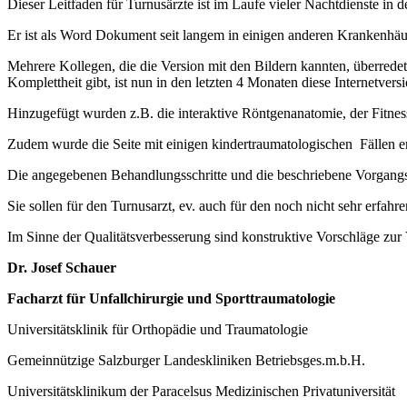
Dieser Leitfaden für Turnusärzte ist im Laufe vieler Nachtdienste in
Er ist als Word Dokument seit langem in einigen anderen Krankenhäus
Mehrere Kollegen, die die Version mit den Bildern kannten, überredet
Komplettheit gibt, ist nun in den letzten 4 Monaten diese Internetvers
Hinzugefügt wurden z.B. die interaktive Röntgenanatomie, der Fitness
Zudem wurde die Seite mit einigen kindertraumatologischen Fällen e
Die angegebenen Behandlungsschritte und die beschriebene Vorgangswe
Sie sollen für den Turnusarzt, ev. auch für den noch nicht sehr erfahr
Im Sinne der Qualitätsverbesserung sind konstruktive Vorschläge zu
Dr. Josef Schauer
Facharzt für Unfallchirurgie und Sporttraumatologie
Universitätsklinik für Orthopädie und Traumatologie
Gemeinnützige Salzburger Landeskliniken Betriebsges.m.b.H.
Universitätsklinikum der Paracelsus Medizinischen Privatuniversität