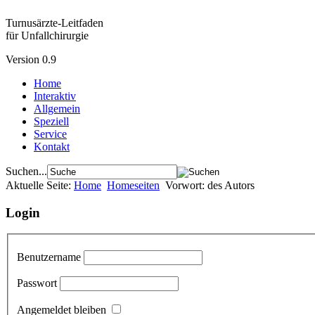
Turnusärzte-Leitfaden
für Unfallchirurgie
Version 0.9
Home
Interaktiv
Allgemein
Speziell
Service
Kontakt
Suchen...
Aktuelle Seite:
Home
Homeseiten
Vorwort: des Autors
Login
Benutzername
Passwort
Angemeldet bleiben