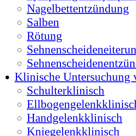
Nagelbettentzündung
Salben
Rötung
Sehnenscheideneiteru
Sehnenscheidenentzü
Klinische Untersuchung
Schulterklinisch
Ellbogengelenkklinisc
Handgelenkklinisch
Kniegelenkklinisch