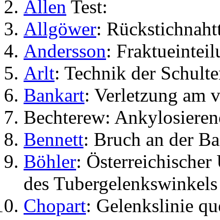
Allen
Test:
Allgöwer
: Rückstichnaht
Andersson
: Fraktueintei
Arlt
: Technik der Schult
Bankart
: Verletzung am 
Bechterew: Ankylosieren
Bennett
: Bruch an der Ba
Böhler
: Österreichischer
des Tubergelenkswinkels
Chopart
: Gelenkslinie q