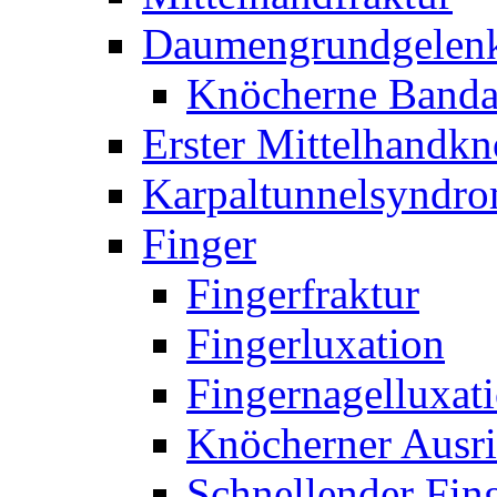
Daumengrundgelen
Knöcherne Banda
Erster Mittelhandk
Karpaltunnelsyndr
Finger
Fingerfraktur
Fingerluxation
Fingernagelluxat
Knöcherner Ausri
Schnellender Fin