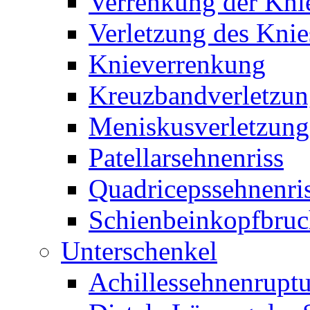
Verrenkung der Kni
Verletzung des Knie
Knieverrenkung
Kreuzbandverletzu
Meniskusverletzung
Patellarsehnenriss
Quadricepssehnenri
Schienbeinkopfbru
Unterschenkel
Achillessehnenruptu