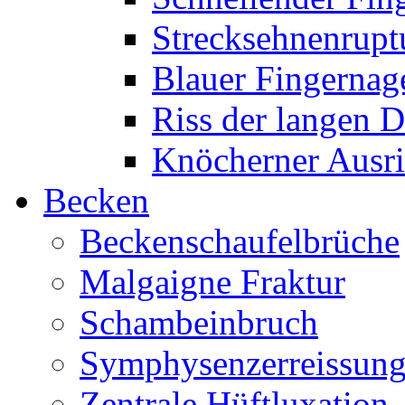
Strecksehnenrupt
Blauer Fingernag
Riss der langen 
Knöcherner Ausri
Becken
Beckenschaufelbrüche
Malgaigne Fraktur
Schambeinbruch
Symphysenzerreissun
Zentrale Hüftluxation