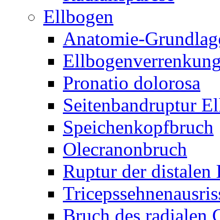
Ellbogen
Anatomie-Grundlag
Ellbogenverrenkun
Pronatio dolorosa
Seitenbandruptur E
Speichenkopfbruch
Olecranonbruch
Ruptur der distalen
Tricepssehnenausris
Bruch des radialen