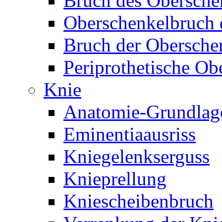
Bruch des Obersche
Oberschenkelbruch d
Bruch der Obersche
Periprothetische Ob
Knie
Anatomie-Grundlag
Eminentiaausriss
Kniegelenkserguss
Knieprellung
Kniescheibenbruch