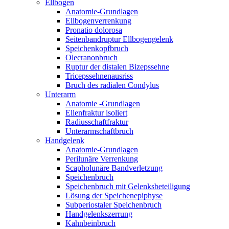
Ellbogen
Anatomie-Grundlagen
Ellbogenverrenkung
Pronatio dolorosa
Seitenbandruptur Ellbogengelenk
Speichenkopfbruch
Olecranonbruch
Ruptur der distalen Bizepssehne
Tricepssehnenausriss
Bruch des radialen Condylus
Unterarm
Anatomie -Grundlagen
Ellenfraktur isoliert
Radiusschaftfraktur
Unterarmschaftbruch
Handgelenk
Anatomie-Grundlagen
Perilunäre Verrenkung
Scapholunäre Bandverletzung
Speichenbruch
Speichenbruch mit Gelenksbeteiligung
Lösung der Speichenepiphyse
Subperiostaler Speichenbruch
Handgelenkszerrung
Kahnbeinbruch