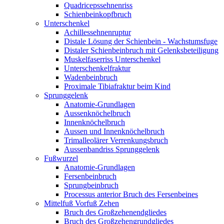
Quadricepssehnenriss
Schienbeinkopfbruch
Unterschenkel
Achillessehnenruptur
Distale Lösung der Schienbein - Wachstumsfuge
Distaler Schienbeinbruch mit Gelenksbeteiligung
Muskelfaserriss Unterschenkel
Unterschenkelfraktur
Wadenbeinbruch
Proximale Tibiafraktur beim Kind
Sprunggelenk
Anatomie-Grundlagen
Aussenknöchelbruch
Innenknöchelbruch
Aussen und Innenknöchelbruch
Trimalleolärer Verrenkungsbruch
Aussenbandriss Sprunggelenk
Fußwurzel
Anatomie-Grundlagen
Fersenbeinbruch
Sprungbeinbruch
Processus anterior Bruch des Fersenbeines
Mittelfuß Vorfuß Zehen
Bruch des Großzehenendgliedes
Bruch des Großzehengrundgliedes