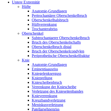
Untere Extremität
Hüfte
Anatomie-Grundlagen
Pertrochantärer Oberschenkelbruch
Oberschenkelhalsbruch
Hüftverrenkung
Trochanterabriss
Oberschenkel
Subtrochantaerer Oberschenkelbruch
Bruch des Oberschenkelschafts
Oberschenkelbruch distal
Bruch der Oberschenkelcondylen
Periprothetische Oberschenkelfraktur
Knie
Anatomie-Grundlagen
Eminentiaausriss
Kniegelenkserguss
Knieprellung
Kniescheibenbruch
Verrenkung der Kniescheibe
Verletzung des Knieseitenbandes
Knieverrenkung
Kreuzbandverletzung
Meniskusverletzung
Patellarsehnenriss