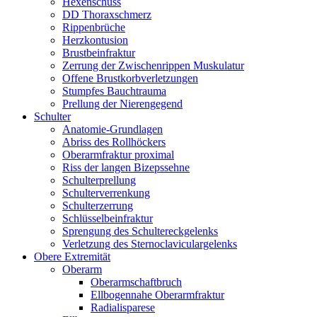
Hexenschuss
DD Thoraxschmerz
Rippenbrüche
Herzkontusion
Brustbeinfraktur
Zerrung der Zwischenrippen Muskulatur
Offene Brustkorbverletzungen
Stumpfes Bauchtrauma
Prellung der Nierengegend
Schulter
Anatomie-Grundlagen
Abriss des Rollhöckers
Oberarmfraktur proximal
Riss der langen Bizepssehne
Schulterprellung
Schulterverrenkung
Schulterzerrung
Schlüsselbeinfraktur
Sprengung des Schultereckgelenks
Verletzung des Sternoclaviculargelenks
Obere Extremität
Oberarm
Oberarmschaftbruch
Ellbogennahe Oberarmfraktur
Radialisparese