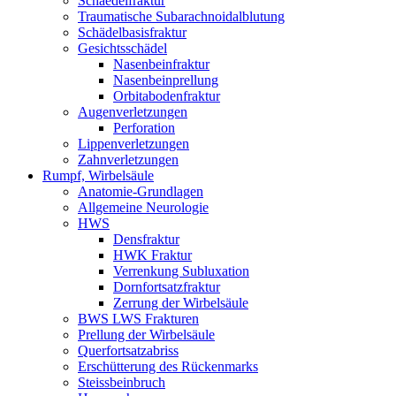
Schaedelfraktur
Traumatische Subarachnoidalblutung
Schädelbasisfraktur
Gesichtsschädel
Nasenbeinfraktur
Nasenbeinprellung
Orbitabodenfraktur
Augenverletzungen
Perforation
Lippenverletzungen
Zahnverletzungen
Rumpf, Wirbelsäule
Anatomie-Grundlagen
Allgemeine Neurologie
HWS
Densfraktur
HWK Fraktur
Verrenkung Subluxation
Dornfortsatzfraktur
Zerrung der Wirbelsäule
BWS LWS Frakturen
Prellung der Wirbelsäule
Querfortsatzabriss
Erschütterung des Rückenmarks
Steissbeinbruch