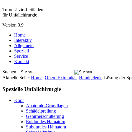
Turnusärzte-Leitfaden
für Unfallchirurgie
Version 0.9
Home
Interaktiv
Allgemein
Speziell
Service
Kontakt
Suchen...
Aktuelle Seite:
Home
Obere Extremität
Handgelenk
Lösung der Sp
Spezielle Unfallchirurgie
Kopf
Anatomie-Grundlagen
Schädelprellung
Gehirnerschütterung
Epidurales Hämatom
Subdurales Hämatom