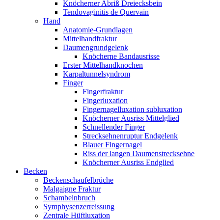
Knöcherner Abriß Dreiecksbein
Tendovaginitis de Quervain
Hand
Anatomie-Grundlagen
Mittelhandfraktur
Daumengrundgelenk
Knöcherne Bandausrisse
Erster Mittelhandknochen
Karpaltunnelsyndrom
Finger
Fingerfraktur
Fingerluxation
Fingernagelluxation subluxation
Knöcherner Ausriss Mittelglied
Schnellender Finger
Strecksehnenruptur Endgelenk
Blauer Fingernagel
Riss der langen Daumenstrecksehne
Knöcherner Ausriss Endglied
Becken
Beckenschaufelbrüche
Malgaigne Fraktur
Schambeinbruch
Symphysenzerreissung
Zentrale Hüftluxation