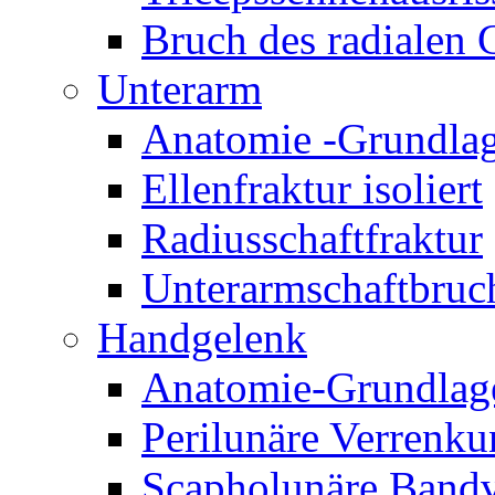
Bruch des radialen
Unterarm
Anatomie -Grundla
Ellenfraktur isoliert
Radiusschaftfraktur
Unterarmschaftbruc
Handgelenk
Anatomie-Grundlag
Perilunäre Verrenk
Scapholunäre Bandv