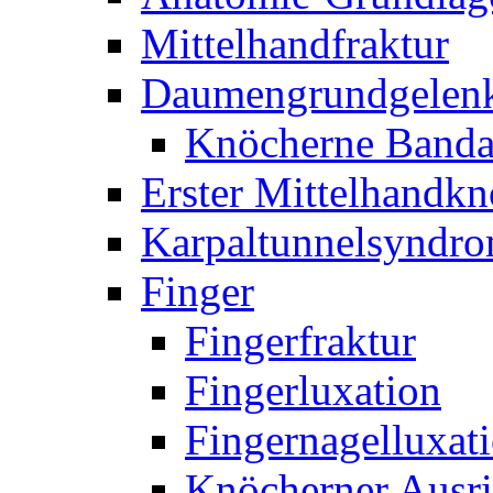
Mittelhandfraktur
Daumengrundgelen
Knöcherne Banda
Erster Mittelhandk
Karpaltunnelsyndr
Finger
Fingerfraktur
Fingerluxation
Fingernagelluxat
Knöcherner Ausri