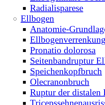
Radialisparese
Ellbogen
Anatomie-Grundlag
Ellbogenverrenkun
Pronatio dolorosa
Seitenbandruptur E
Speichenkopfbruch
Olecranonbruch
Ruptur der distalen
Tricepssehnenausris