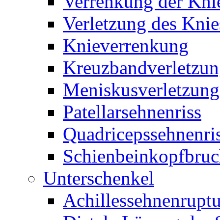
Verrenkung der Kni
Verletzung des Knie
Knieverrenkung
Kreuzbandverletzu
Meniskusverletzung
Patellarsehnenriss
Quadricepssehnenri
Schienbeinkopfbru
Unterschenkel
Achillessehnenruptu