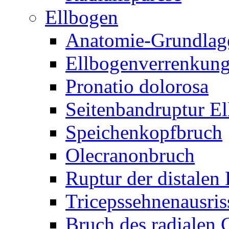
Ellbogen
Anatomie-Grundlag
Ellbogenverrenkun
Pronatio dolorosa
Seitenbandruptur E
Speichenkopfbruch
Olecranonbruch
Ruptur der distalen
Tricepssehnenausris
Bruch des radialen