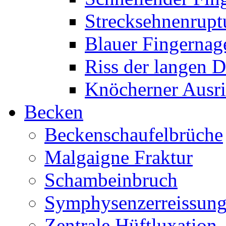
Strecksehnenrupt
Blauer Fingernag
Riss der langen 
Knöcherner Ausri
Becken
Beckenschaufelbrüche
Malgaigne Fraktur
Schambeinbruch
Symphysenzerreissun
Zentrale Hüftluxation