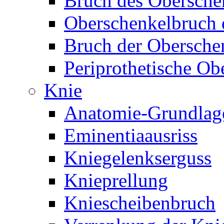
Bruch des Obersche
Oberschenkelbruch d
Bruch der Obersche
Periprothetische Ob
Knie
Anatomie-Grundlag
Eminentiaausriss
Kniegelenkserguss
Knieprellung
Kniescheibenbruch