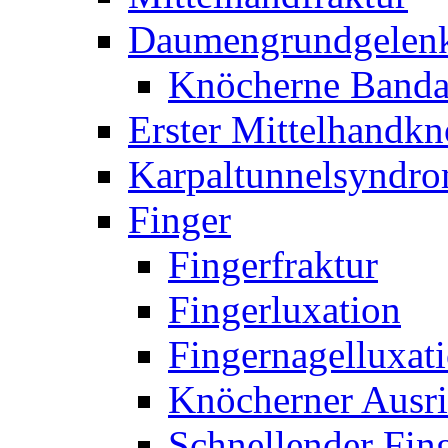
Daumengrundgelen
Knöcherne Banda
Erster Mittelhandk
Karpaltunnelsyndr
Finger
Fingerfraktur
Fingerluxation
Fingernagelluxat
Knöcherner Ausri
Schnellender Fin