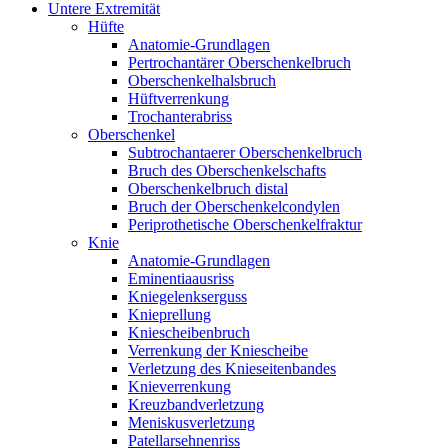
Untere Extremität
Hüfte
Anatomie-Grundlagen
Pertrochantärer Oberschenkelbruch
Oberschenkelhalsbruch
Hüftverrenkung
Trochanterabriss
Oberschenkel
Subtrochantaerer Oberschenkelbruch
Bruch des Oberschenkelschafts
Oberschenkelbruch distal
Bruch der Oberschenkelcondylen
Periprothetische Oberschenkelfraktur
Knie
Anatomie-Grundlagen
Eminentiaausriss
Kniegelenkserguss
Knieprellung
Kniescheibenbruch
Verrenkung der Kniescheibe
Verletzung des Knieseitenbandes
Knieverrenkung
Kreuzbandverletzung
Meniskusverletzung
Patellarsehnenriss