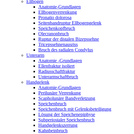
Ellbogen
Anatomie-Grundlagen
Ellbogenverrenkung
Pronatio dolorosa
Seitenbandruptur Ellbogengelenk
Speichenkopfbruch
Olecranonbruch
Ruptur der distalen Bizepssehne
Tricepssehnenausriss
Bruch des radialen Condylus
Unterarm
Anatomie -Grundlagen
Ellenfraktur isoliert
Radiusschaftfraktur
Unterarmschaftbruch
Handgelenk
Anatomie-Grundlagen
Perilunäre Verrenkung
Scapholunäre Bandverletzung
Speichenbruch
Speichenbruch mit Gelenksbeteiligung
Lösung der Speichenepiphyse
Subperiostaler Speichenbruch
Handgelenkszerrung
Kahnbeinbruch