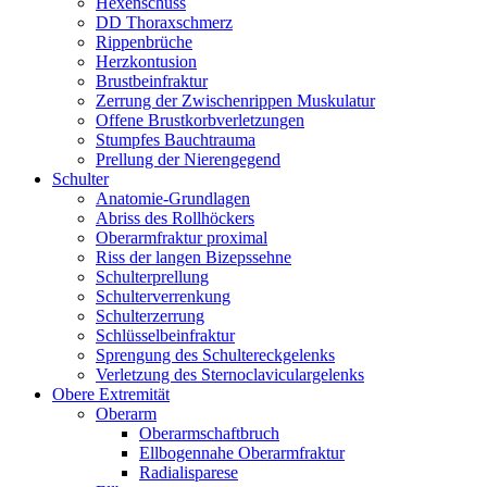
Hexenschuss
DD Thoraxschmerz
Rippenbrüche
Herzkontusion
Brustbeinfraktur
Zerrung der Zwischenrippen Muskulatur
Offene Brustkorbverletzungen
Stumpfes Bauchtrauma
Prellung der Nierengegend
Schulter
Anatomie-Grundlagen
Abriss des Rollhöckers
Oberarmfraktur proximal
Riss der langen Bizepssehne
Schulterprellung
Schulterverrenkung
Schulterzerrung
Schlüsselbeinfraktur
Sprengung des Schultereckgelenks
Verletzung des Sternoclaviculargelenks
Obere Extremität
Oberarm
Oberarmschaftbruch
Ellbogennahe Oberarmfraktur
Radialisparese