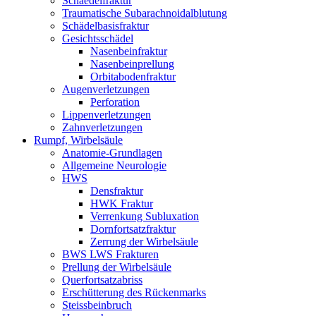
Schaedelfraktur
Traumatische Subarachnoidalblutung
Schädelbasisfraktur
Gesichtsschädel
Nasenbeinfraktur
Nasenbeinprellung
Orbitabodenfraktur
Augenverletzungen
Perforation
Lippenverletzungen
Zahnverletzungen
Rumpf, Wirbelsäule
Anatomie-Grundlagen
Allgemeine Neurologie
HWS
Densfraktur
HWK Fraktur
Verrenkung Subluxation
Dornfortsatzfraktur
Zerrung der Wirbelsäule
BWS LWS Frakturen
Prellung der Wirbelsäule
Querfortsatzabriss
Erschütterung des Rückenmarks
Steissbeinbruch