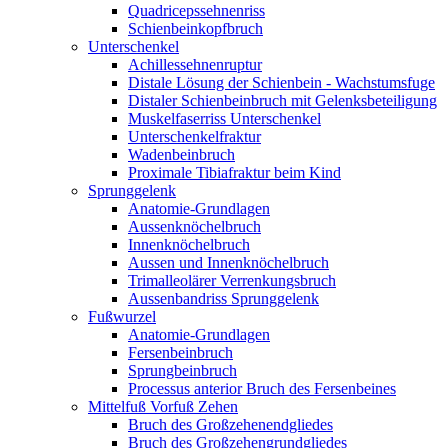
Quadricepssehnenriss
Schienbeinkopfbruch
Unterschenkel
Achillessehnenruptur
Distale Lösung der Schienbein - Wachstumsfuge
Distaler Schienbeinbruch mit Gelenksbeteiligung
Muskelfaserriss Unterschenkel
Unterschenkelfraktur
Wadenbeinbruch
Proximale Tibiafraktur beim Kind
Sprunggelenk
Anatomie-Grundlagen
Aussenknöchelbruch
Innenknöchelbruch
Aussen und Innenknöchelbruch
Trimalleolärer Verrenkungsbruch
Aussenbandriss Sprunggelenk
Fußwurzel
Anatomie-Grundlagen
Fersenbeinbruch
Sprungbeinbruch
Processus anterior Bruch des Fersenbeines
Mittelfuß Vorfuß Zehen
Bruch des Großzehenendgliedes
Bruch des Großzehengrundgliedes