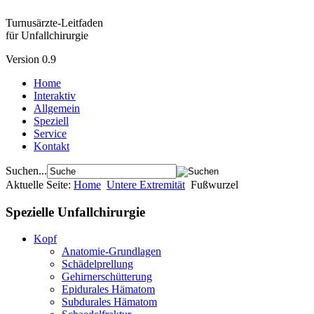
Turnusärzte-Leitfaden
für Unfallchirurgie
Version 0.9
Home
Interaktiv
Allgemein
Speziell
Service
Kontakt
Suchen...
Aktuelle Seite:
Home
Untere Extremität
Fußwurzel
Spezielle Unfallchirurgie
Kopf
Anatomie-Grundlagen
Schädelprellung
Gehirnerschütterung
Epidurales Hämatom
Subdurales Hämatom