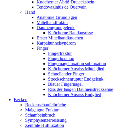
Knöcherner Abriß Dreiecksbein
Tendovaginitis de Quervain
Hand
Anatomie-Grundlagen
Mittelhandfraktur
Daumengrundgelenk
Knöcherne Bandausrisse
Erster Mittelhandknochen
Karpaltunnelsyndrom
Finger
Fingerfraktur
Fingerluxation
Fingernagelluxation subluxation
Knöcherner Ausriss Mittelglied
Schnellender Finger
Strecksehnenruptur Endgelenk
Blauer Fingernagel
Riss der langen Daumenstrecksehne
Knöcherner Ausriss Endglied
Becken
Beckenschaufelbrüche
Malgaigne Fraktur
Schambeinbruch
Symphysenzerreissung
Zentrale Hüftluxation