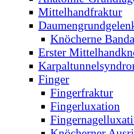
Mittelhandfraktur
Daumengrundgelen
Knöcherne Banda
Erster Mittelhandk
Karpaltunnelsyndr
Finger
Fingerfraktur
Fingerluxation
Fingernagelluxat
Knöcherner Ausri