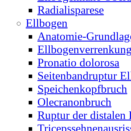
Radialisparese
Ellbogen
Anatomie-Grundlag
Ellbogenverrenkun
Pronatio dolorosa
Seitenbandruptur E
Speichenkopfbruch
Olecranonbruch
Ruptur der distalen
Tricepssehnenausris