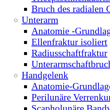
Bruch des radialen
Unterarm
Anatomie -Grundla
Ellenfraktur isoliert
Radiusschaftfraktur
Unterarmschaftbruc
Handgelenk
Anatomie-Grundlag
Perilunäre Verrenk
Scapholunäre Bandv