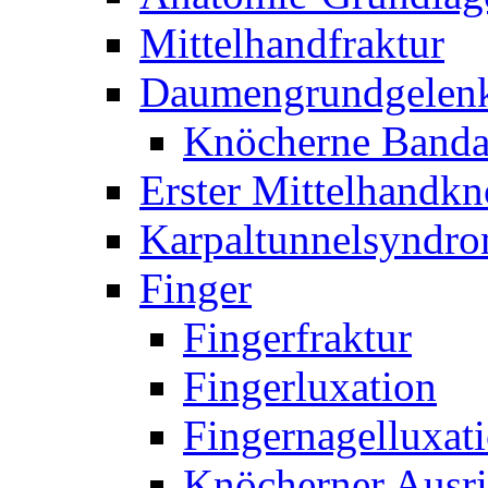
Mittelhandfraktur
Daumengrundgelen
Knöcherne Banda
Erster Mittelhandk
Karpaltunnelsyndr
Finger
Fingerfraktur
Fingerluxation
Fingernagelluxat
Knöcherner Ausri