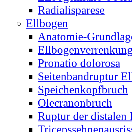
Radialisparese
Ellbogen
Anatomie-Grundlag
Ellbogenverrenkun
Pronatio dolorosa
Seitenbandruptur E
Speichenkopfbruch
Olecranonbruch
Ruptur der distalen
Tricepssehnenausris