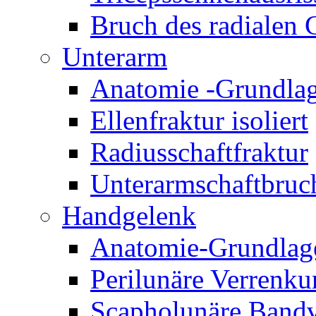
Bruch des radialen
Unterarm
Anatomie -Grundla
Ellenfraktur isoliert
Radiusschaftfraktur
Unterarmschaftbruc
Handgelenk
Anatomie-Grundlag
Perilunäre Verrenk
Scapholunäre Bandv